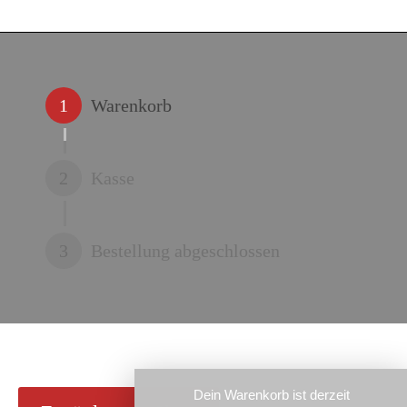
1
Warenkorb
2
Kasse
3
Bestellung abgeschlossen
Dein Warenkorb ist derzeit