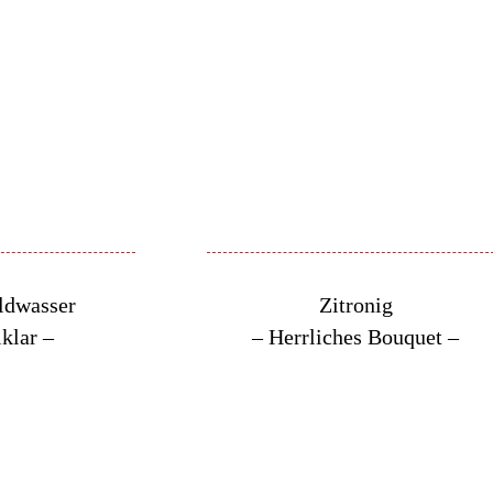
ldwasser
Zitronig
lklar –
– Herrliches Bouquet –