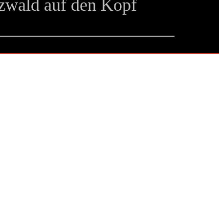
zwald auf den Kopf
LLED & BOTTLED
E BLACK FOREST
Gin direkt aus dem Schwarzwald
n & gemixt in der ganzen Welt