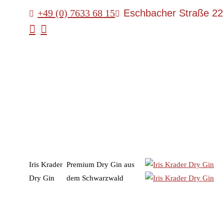
Zum
+49 (0) 7633 68 15
Eschbacher Straße 22 
Inhalt
Facebook
Instagram
springen
page
page
opens
opens
in
in
new
new
window
window
Iris Krader
Premium Dry Gin aus
Dry Gin
dem Schwarzwald