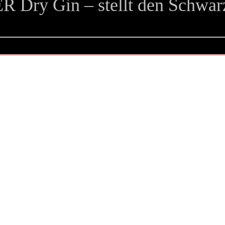
 Dry Gin – stellt den Schwar
DISTI
IN TH
Deutscher 
getrunke