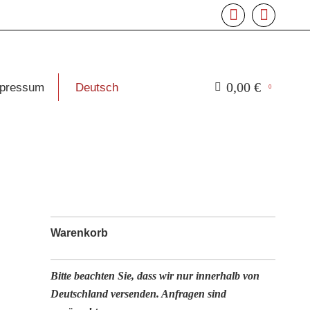
Facebook
Instagram
page
page
opens
opens
0,00
€
pressum
Deutsch
0
in
in
new
new
window
window
Warenkorb
Bitte beachten Sie, dass wir nur innerhalb von
Deutschland versenden. Anfragen sind